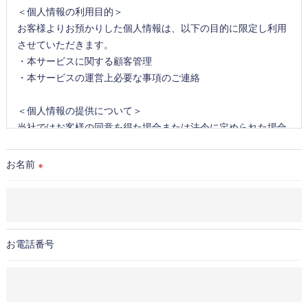
＜個人情報の利用目的＞
お客様よりお預かりした個人情報は、以下の目的に限定し利用
させていただきます。
・本サービスに関する顧客管理
・本サービスの運営上必要な事項のご連絡
＜個人情報の提供について＞
当社ではお客様の同意を得た場合または法令に定められた場合
を除き、
取得した個人情報を第三者に提供することはいたしません。
お名前
※
＜個人情報の委託について＞
当社では、利用目的の達成に必要な範囲において、個人情報を
外部に委託する場合があります。
これらの委託先に対しては個人情報保護契約等の措置をとり、
お電話番号
適切な監督を行います。
＜個人情報の安全管理＞