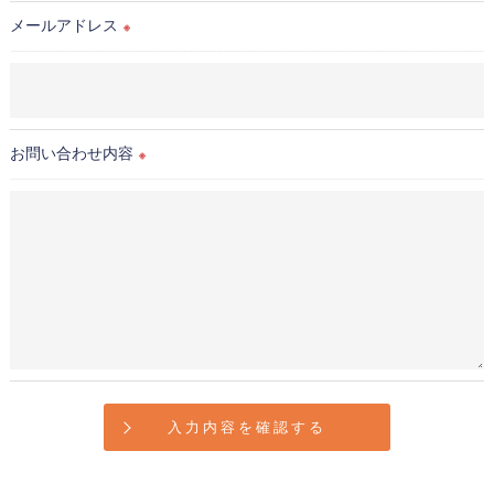
当社では、個人情報の漏洩等がなされないよう、適切に安全管
メールアドレス
理対策を実施します。
※
＜個人情報を与えなかった場合に生じる結果＞
必要な情報を頂けない場合は、それに対応した当社のサービス
をご提供できない場合がございますので予めご了承ください。
お問い合わせ内容
※
＜個人情報の開示･訂正・削除･利用停止の手続について＞
当社では、お客様の個人情報の開示･訂正･削除・利用停止の手
続を定めさせて頂いております。
ご本人である事を確認のうえ、対応させて頂きます。
個人情報の開示･訂正･削除・利用停止の具体的手続きにつきま
しては、お電話でお問合せ下さい。