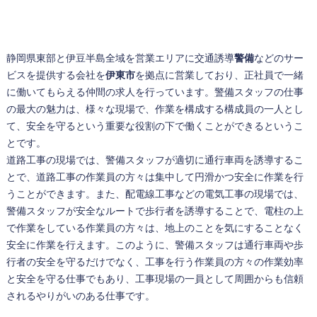
静岡県東部と伊豆半島全域を営業エリアに交通誘導
警備
などのサー
ビスを提供する会社を
伊東市
を拠点に営業しており、正社員で一緒
に働いてもらえる仲間の求人を行っています。
警備
スタッフの仕事
の最大の魅力は、様々な現場で、作業を構成する構成員の一人とし
て、安全を守るという重要な役割の下で働くことができるというこ
とです。
道路工事の現場では、警備スタッフが適切に通行車両を誘導するこ
とで、道路工事の作業員の方々は集中して円滑かつ安全に作業を行
うことができます。また、配電線工事などの電気工事の現場では、
警備スタッフが安全なルートで歩行者を誘導することで、電柱の上
で作業をしている作業員の方々は、地上のことを気にすることなく
安全に作業を行えます。このように、警備スタッフは通行車両や歩
行者の安全を守るだけでなく、工事を行う作業員の方々の作業効率
と安全を守る仕事でもあり、工事現場の一員として周囲からも信頼
されるやりがいのある仕事です。