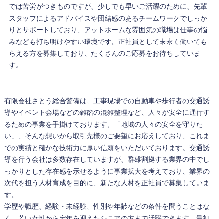
では苦労がつきものですが、少しでも早いご活躍のために、先輩
スタッフによるアドバイスや団結感のあるチームワークでしっか
りとサポートしており、アットホームな雰囲気の職場は仕事の悩
みなども打ち明けやすい環境です。正社員として末永く働いても
らえる方を募集しており、たくさんのご応募をお待ちしていま
す。
有限会社さとう総合警備は、工事現場での自動車や歩行者の交通誘
導やイベント会場などの雑踏の混雑整理など、人々が安全に通行す
るための事業を手掛けております。「地域の人々の安全を守りた
い」、そんな想いから取引先様のご要望にお応えしており、これま
での実績と確かな技術力に厚い信頼をいただいております。交通誘
導を行う会社は多数存在していますが、群雄割拠する業界の中でし
っかりとした存在感を示せるように事業拡大を考えており、業界の
次代を担う人材育成を目的に、新たな人材を正社員で募集していま
す。
学歴や職歴、経験・未経験、性別や年齢などの条件を問うことはな
く、若い女性から定年を迎えたシニアの方まで活躍できます。最初